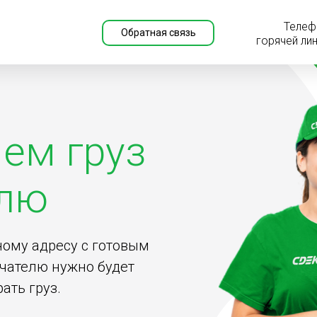
Телеф
Обратная связь
горячей ли
ем груз
елю
ному адресу с готовым
чателю нужно будет
ать груз.