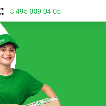
он
8 495 009 04 05
нии