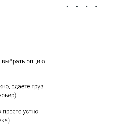
— выбрать опцию
но, сдаете груз
урьер)
 просто устно
вка)